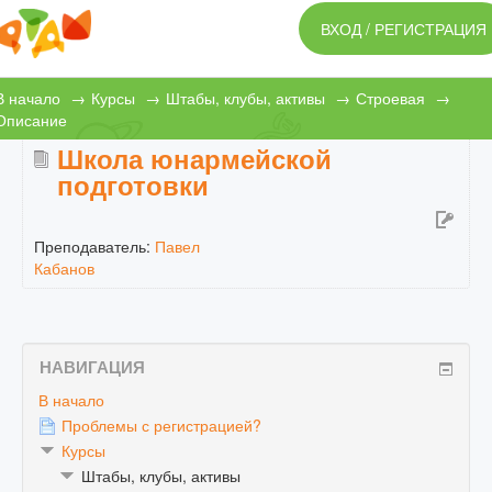
ВХОД / РЕГИСТРАЦИЯ
ОСНОВНОЙ САЙТ
В начало
→
Курсы
→
Штабы, клубы, активы
→
Строевая
→
Описание
ПРОБЛЕМЫ СО ВХОДОМ?
Школа юнармейской
подготовки
Преподаватель:
Павел
Кабанов
НАВИГАЦИЯ
В начало
Проблемы с регистрацией?
Курсы
Штабы, клубы, активы