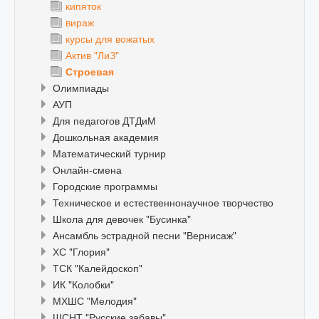
кипяток
вираж
курсы для вожатых
Актив "ЛиЗ"
Строевая
Олимпиады
АУП
Для педагогов ДТДиМ
Дошкольная академия
Математический турнир
Онлайн-смена
Городские программы
Техническое и естественнонаучное творчество
Школа для девочек "Бусинка"
Ансамбль эстрадной песни "Вернисаж"
ХС "Глория"
ТСК "Калейдоскоп"
ИК "Колобки"
МХШС "Мелодия"
ШСНТ "Русские забавы"