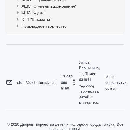
ХШС "Ступени вдохновения"
ХШС "Фуэте"
КТП "Шахматы"
Прикладное творчество
Улица
Вершинина,
17, Томск,
+7 952
Мы в
634041
dtdm@dtdm.tomsk.ru
890
социальных
«Дворец
5150
сетях —
творчества
детей и
молодежи»
© 2020 Дворец творчества детей и молодежи города Томска. Все
права защищены.