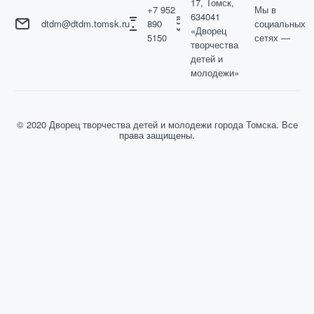
17, Томск,
+7 952
Мы в
634041
dtdm@dtdm.tomsk.ru
890
социальных
«Дворец
5150
сетях —
творчества
детей и
молодежи»
© 2020 Дворец творчества детей и молодежи города Томска. Все
права защищены.